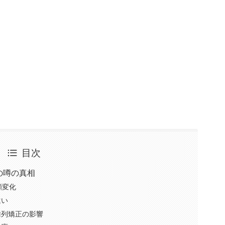
目次
の噂の真相
顔変化
違い
歯列矯正の影響