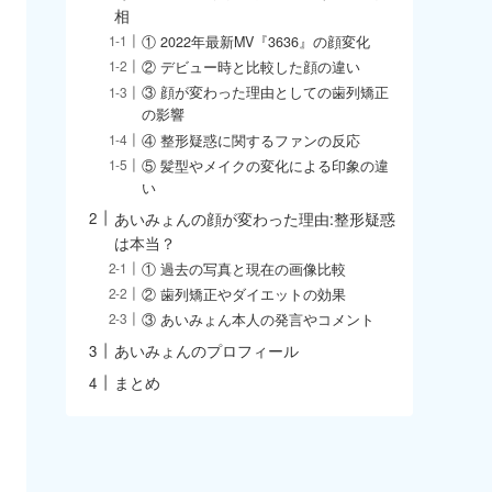
相
① 2022年最新MV『3636』の顔変化
② デビュー時と比較した顔の違い
③ 顔が変わった理由としての歯列矯正
の影響
④ 整形疑惑に関するファンの反応
⑤ 髪型やメイクの変化による印象の違
い
あいみょんの顔が変わった理由:整形疑惑
は本当？
① 過去の写真と現在の画像比較
② 歯列矯正やダイエットの効果
③ あいみょん本人の発言やコメント
あいみょんのプロフィール
まとめ