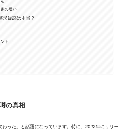
反応
印象の違い
整形疑惑は本当？
較
果
メント
噂の真相
わった」と話題になっています。特に、2022年にリリー