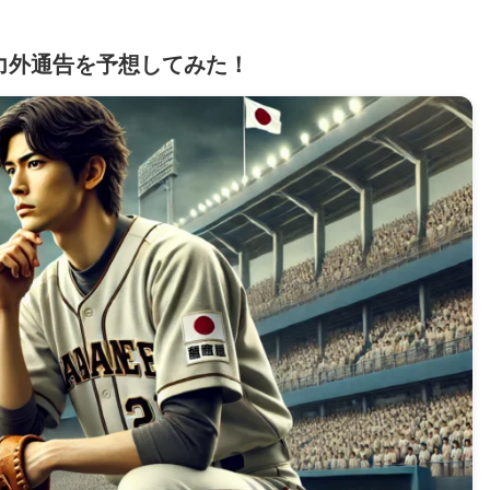
戦力外通告を予想してみた！