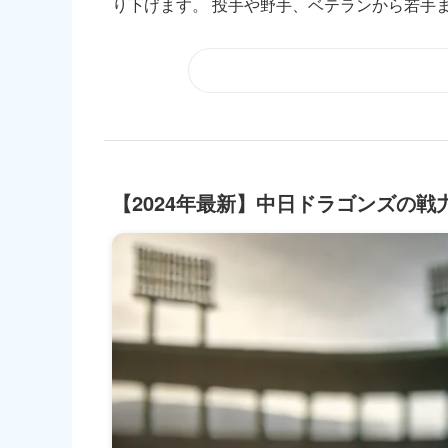
り下げます。 投手や野手、ベテランから若手まで
【2024年最新】中日ドラゴンズの