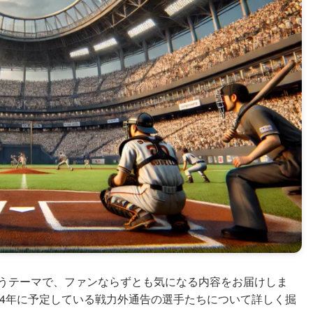
というテーマで、ファンならずとも気になる内容をお届けしま
24年に予定している戦力外通告の選手たちについて詳しく掘