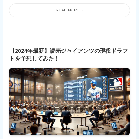
【2024年最新】読売ジャイアンツの現役ドラフ
トを予想してみた！