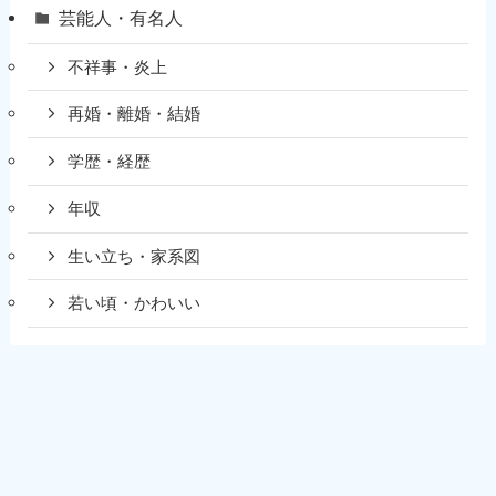
芸能人・有名人
不祥事・炎上
再婚・離婚・結婚
学歴・経歴
年収
生い立ち・家系図
若い頃・かわいい