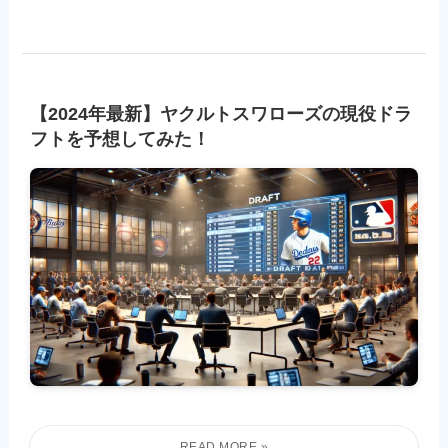
【2024年最新】ヤクルトスワローズの現役ドラ
フトを予想してみた！