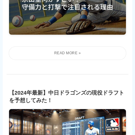
【2024年最新】中日ドラゴンズの現役ドラフト
を予想してみた！