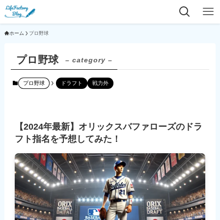
ホーム
プロ野球
プロ野球
– category –
プロ野球
ドラフト
戦力外
【2024年最新】オリックスバファローズのドラ
フト指名を予想してみた！