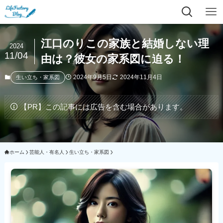
江口のりこの家族と結婚しない理
2024
11/04
由は？彼女の家系図に迫る！
2024年9月5日
2024年11月4日
生い立ち・家系図
【PR】この記事には広告を含む場合があります。
ホーム
芸能人・有名人
生い立ち・家系図