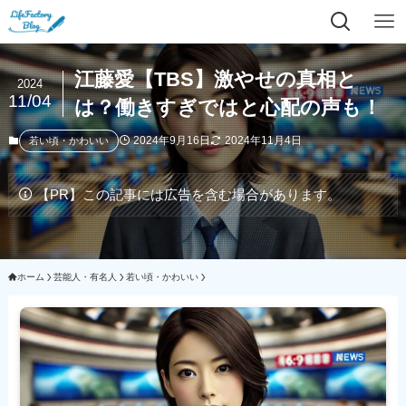
江藤愛【TBS】激やせの真相と
2024
11/04
は？働きすぎではと心配の声も！
2024年9月16日
2024年11月4日
若い頃・かわいい
【PR】この記事には広告を含む場合があります。
ホーム
芸能人・有名人
若い頃・かわいい