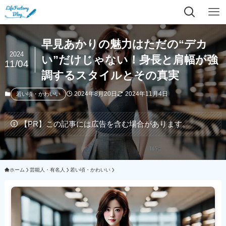
早見あかりの魅力はただの“デカ
2024
い”だけじゃない！身長と肩幅が強
11/04
調するスタイルとその真実
2024年8月20日
2024年11月4日
若い頃・かわいい
【PR】この記事には広告を含む場合があります。
ホーム
芸能人・有名人
若い頃・かわいい