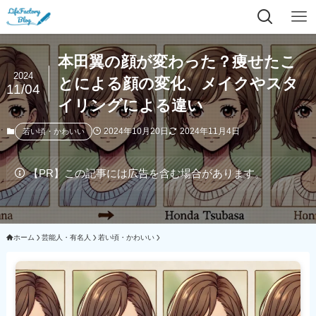
本田翼の顔が変わった？痩せたこ
2024
とによる顔の変化、メイクやスタ
11/04
イリングによる違い
2024年10月20日
2024年11月4日
若い頃・かわいい
【PR】この記事には広告を含む場合があります。
ホーム
芸能人・有名人
若い頃・かわいい