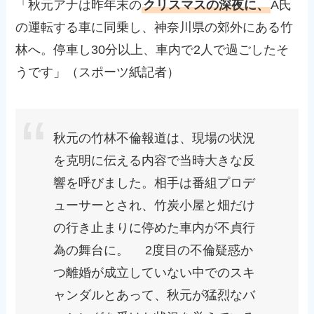
「秋元アナは昨年末の
クリスマスの深夜に、
A氏
の運転する車に同乗し、神奈川県の郊外にある竹
林へ。停車し30分以上、車内で2人で過ごしたそ
うです」（スポーツ紙記者）
秋元の竹林不倫報道は、現場の状況
を克明に伝える内容で当時大きな反
響を呼びました。相手は番組プロデ
ューサーとされ、竹炭小屋と畑だけ
の行き止まりに停めた車内が不貞行
為の舞台に。 2度目の不倫疑惑か
つ離婚が成立していない中でのスキ
ャンダルとあって、秋元が猛烈なバ