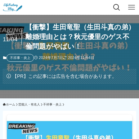
【衝撃】生田竜聖（生田斗真の弟）
2024
離婚理由とは？秋元優里のゲス不
11/04
倫問題がやばい！
2024年7月7日
2024年11月4日
不祥事・炎上
【PR】この記事には広告を含む場合があります。
ホーム
芸能人・有名人
不祥事・炎上