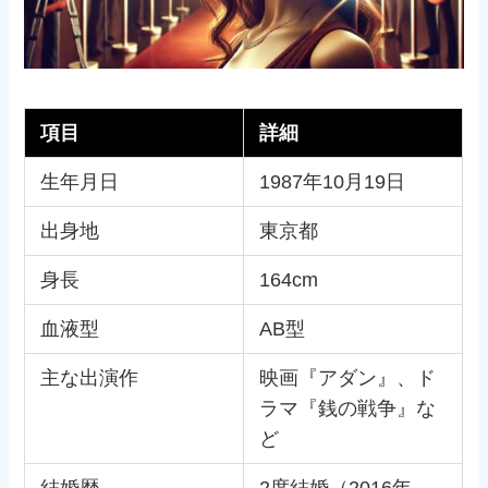
項目
詳細
生年月日
1987年10月19日
出身地
東京都
身長
164cm
血液型
AB型
主な出演作
映画『アダン』、ド
ラマ『銭の戦争』な
ど
結婚歴
2度結婚（2016年、