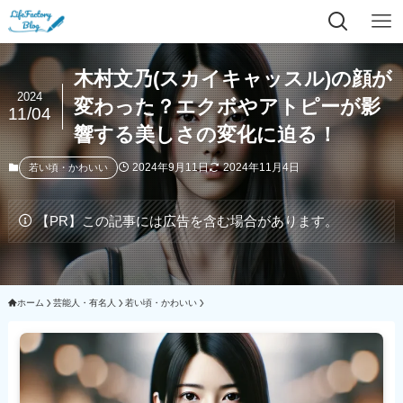
木村文乃(スカイキャッスル)の顔が
2024
変わった？エクボやアトピーが影
11/04
響する美しさの変化に迫る！
2024年9月11日
2024年11月4日
若い頃・かわいい
【PR】この記事には広告を含む場合があります。
ホーム
芸能人・有名人
若い頃・かわいい