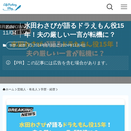
水田わさびが語るドラえもん役15
2024
11/04
年！夫の厳しい一言が転機に？
2024年8月3日
2024年11月4日
学歴・経歴
【PR】この記事には広告を含む場合があります。
ホーム
芸能人・有名人
学歴・経歴