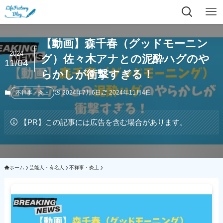
【動画】森千春（グッドモーニン
2024
グ）佐々木アナとの泥酔ハグのや
11/04
らかしが衝撃すぎる！
2024年7月6日
2024年11月4日
不祥事・炎上
【PR】この記事には広告を含む場合があります。
ホーム
芸能人・有名人
不祥事・炎上