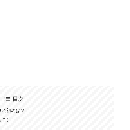
目次
馴れ初めは？
ら？】