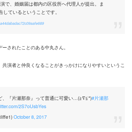
共演で、婚姻届は都内の区役所へ代理人が提出。ま
報告しているということです。
ff48a44dabadac72c09aafe689
デーされたことのある中丸さん。
、共演者と仲良くなることがきっかけになりやすいというこ
、『片瀬那奈』って普通に可愛い…(≧∇≦*)
#片瀬那
witter.com/2S7oUsbYes
liffe1)
October 8, 2017