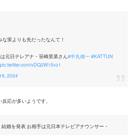
みな実よりも先だったなんて！
相手は元日テレアナ・笹崎里菜さん
#中丸雄一
#KATTUN
pic.twitter.com/vDQ2W15vz1
16, 2024
い反応が多いようです。
雄一、結婚を発表 お相手は元日本テレビアナウンサー・