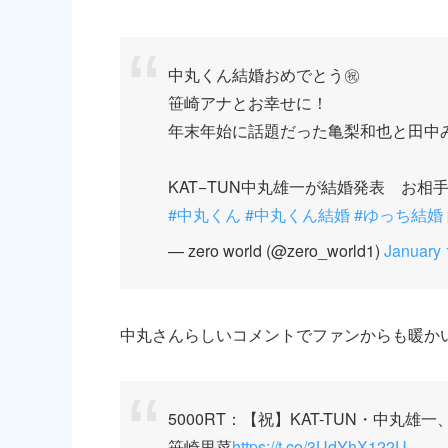
中丸くん結婚おめでとう㊗
笹崎アナとお幸せに！
年末年始に話題だった亀梨和也と田中
KAT−TUN中丸雄一が結婚発表 お
#中丸くん
#中丸くん結婚
#ゆっち結婚
— zero world (@zero_world1)
January 
中丸さんらしいコメントでファンからも暖か
5000RT：【祝】KAT-TUN・中丸
笹崎里菜
https://t.co/3UdYhX122U