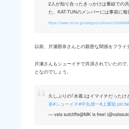
2人が知り合ったきっかけは番組での
た、KAT-TUNのメンバーには事前に
https://news.ntv.co.jp/category/culture/c122da
以前、片瀬那奈さんとの親密な関係をフライ
片瀬さんもシューイチで共演されていたので
となのでしょう。
久しぶりの｢水着｣はイマイチだったけど
奈
#シューイチ
#中丸雄一
#上重聡
pic.t
— vals sutcliffe@MK is free! (@valssutc