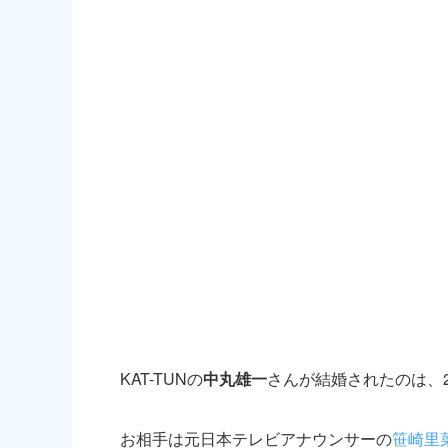
KAT-TUNの
中丸雄一
さんが結婚されたのは、2
お相手は元日本テレビアナウンサーの
笹崎里