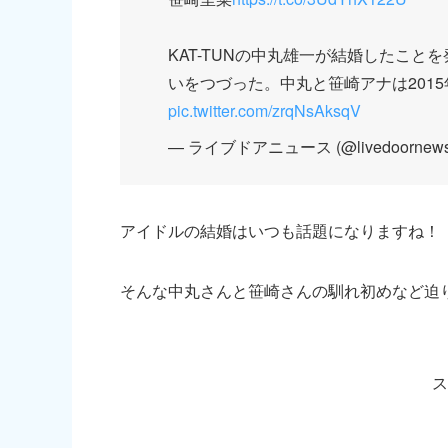
KAT-TUNの中丸雄一が結婚したこ
いをつづった。中丸と笹崎アナは2015
pic.twitter.com/zrqNsAksqV
— ライブドアニュース (@livedoornew
アイドルの結婚はいつも話題になりますね！
そんな中丸さんと笹崎さんの馴れ初めなど迫
ス