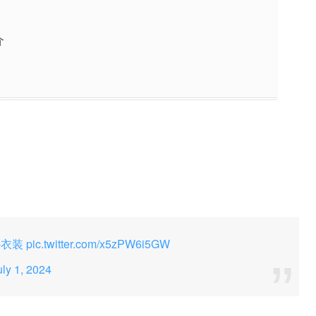
介
か衣装
pic.twitter.com/x5zPW6i5GW
uly 1, 2024