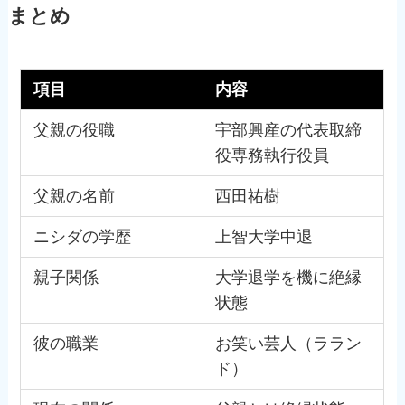
まとめ
項目
内容
父親の役職
宇部興産の代表取締
役専務執行役員
父親の名前
西田祐樹
ニシダの学歴
上智大学中退
親子関係
大学退学を機に絶縁
状態
彼の職業
お笑い芸人（ララン
ド）