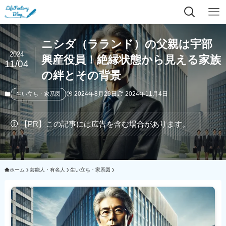
ニシダ（ラランド）の父親は宇部
2024
興産役員！絶縁状態から見える家族
11/04
の絆とその背景
2024年8月29日
2024年11月4日
生い立ち・家系図
【PR】この記事には広告を含む場合があります。
ホーム
芸能人・有名人
生い立ち・家系図