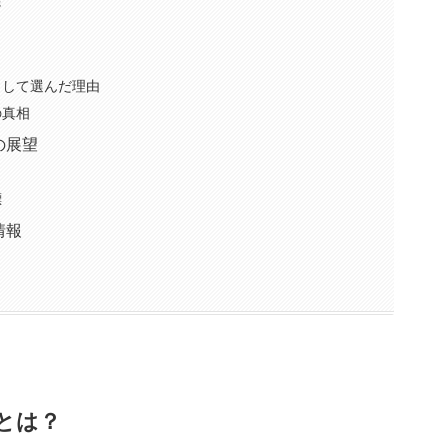
？
として選んだ理由
の真相
の展望
標
情報
とは？