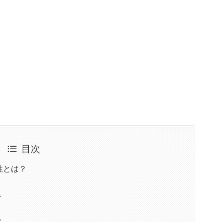
目次
性とは？
ル
実