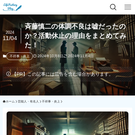
斉藤慎二の体調不良は嘘だったの
2024
か？活動休止の理由をまとめてみ
11/04
た！
2024年10月8日
2024年11月4日
不祥事・炎上
【PR】この記事には広告を含む場合があります。
ホーム
芸能人・有名人
不祥事・炎上