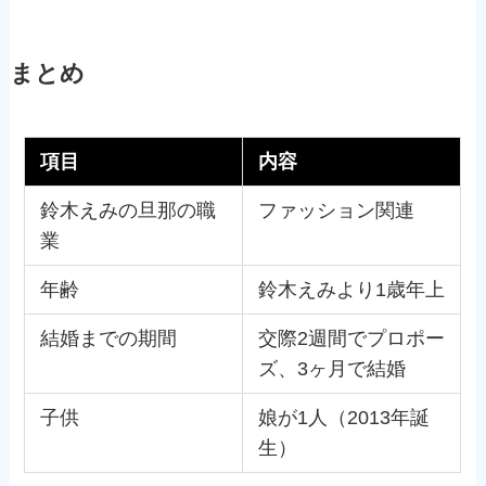
まとめ
項目
内容
鈴木えみの旦那の職
ファッション関連
業
年齢
鈴木えみより1歳年上
結婚までの期間
交際2週間でプロポー
ズ、3ヶ月で結婚
子供
娘が1人（2013年誕
生）