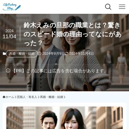
鈴木えみの旦那の職業とは？驚き
2024
のスピード婚の理由ってなにがあ
11/04
った？
2024年9月9日
2024年11月4日
再婚・離婚・結婚
【PR】この記事には広告を含む場合があります。
ホーム
芸能人・有名人
再婚・離婚・結婚