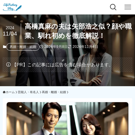
高橋真麻の夫は矢部浩之似？顔や職
2024
11/04
業、馴れ初めを徹底解説！
2024年9月8日
2024年11月4日
再婚・離婚・結婚
【PR】この記事には広告を含む場合があります。
ホーム
芸能人・有名人
再婚・離婚・結婚