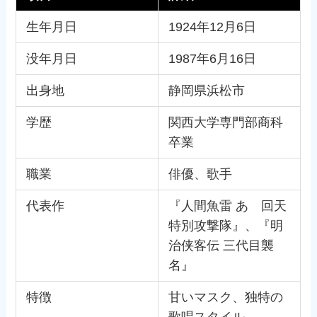
生年月日
1924年12月6日
没年月日
1987年6月16日
出身地
静岡県浜松市
学歴
関西大学専門部商科
卒業
職業
俳優、歌手
代表作
『人間魚雷 あゝ回天
特別攻撃隊』、『明
治侠客伝 三代目襲
名』
特徴
甘いマスク、独特の
歌唱スタイル