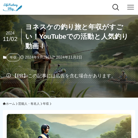
ヨネスケの釣り旅と年収がすご
2024
い！YouTubeでの活動と人気釣り
11/02
動画！
2024年9月29日
2024年11月2日
年収
【PR】この記事には広告を含む場合があります。
ホーム
芸能人・有名人
年収