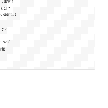
のは事実？
由とは？
ンの反応は？
候は？
係
について
情報