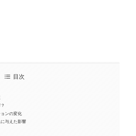
目次
較
響？
ションの変化
見に与えた影響