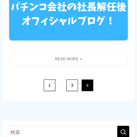
1
...
3
4