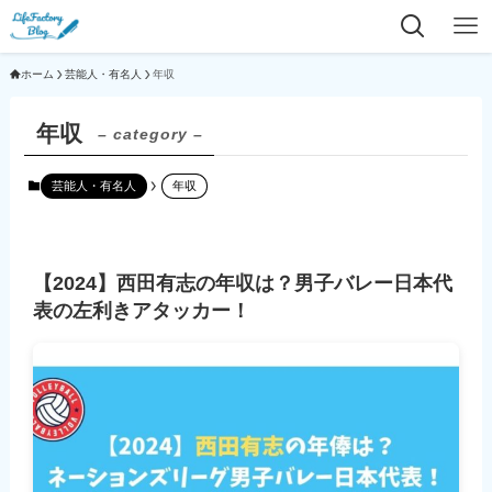
ホーム
芸能人・有名人
年収
年収
– category –
芸能人・有名人
年収
【2024】西田有志の年収は？男子バレー日本代
表の左利きアタッカー！